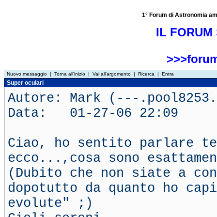
1° Forum di Astronomia amator
IL FORUM 
>>>forum
Nuovo messaggio
|
Torna all'inizio
|
Vai all'argomento
|
Ricerca
|
Entra
Super oculari
Autore: Mark (---.pool8253.
Data: 01-27-06 22:09
Ciao, ho sentito parlare te
ecco...,cosa sono esattamen
(Dubito che non siate a con
dopotutto da quanto ho capi
evolute" ;)